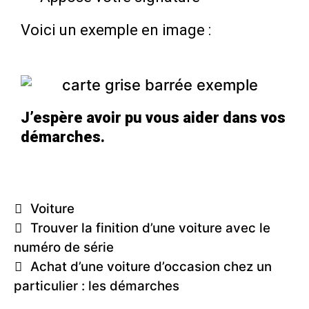
Voici un exemple en image :
J’espère avoir pu vous aider dans vos
démarches.
C
Voiture
P
a
Trouver la finition d’une voiture avec le
o
t
numéro de série
s
e
Achat d’une voiture d’occasion chez un
t
g
particulier : les démarches
n
o