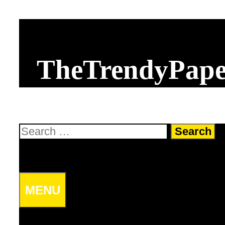
TheTrendyPap
MENU